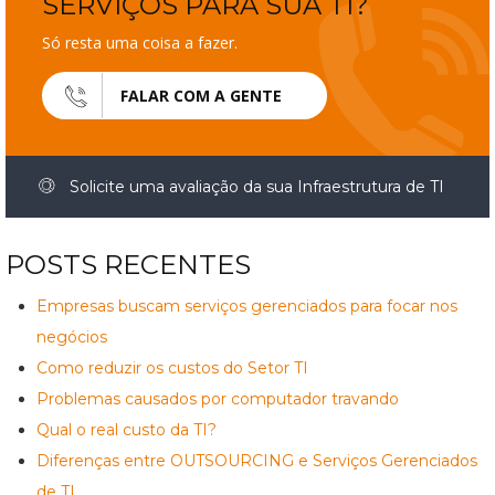
SERVIÇOS PARA SUA TI?
Só resta uma coisa a fazer.
FALAR COM A GENTE
Solicite uma avaliação da sua Infraestrutura de TI
POSTS RECENTES
Empresas buscam serviços gerenciados para focar nos
negócios
Como reduzir os custos do Setor TI
Problemas causados por computador travando
Qual o real custo da TI?
Diferenças entre OUTSOURCING e Serviços Gerenciados
de TI